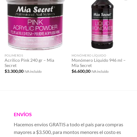
Añadir
Añadir
a la
a la
lista de
lista de
deseos
deseos
POLIMEROS
MONÓMERO LÍQUIDO
Acrílico Pink 240 gr – Mia
Monómero Líquido 946 ml –
Secret
Mia Secret
$
3.300,00
$
6.600,00
IVA incluido
IVA incluido
ENVÍOS
Hacemos envíos GRATIS a todo el país para compras
mayores a $3.500, para montos menores el costo es