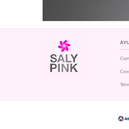
AY
Com
Con
Térm