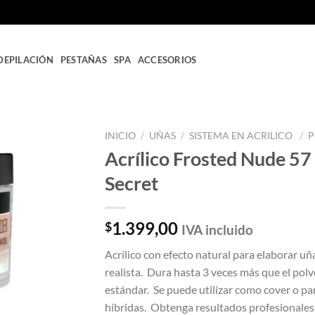
DEPILACIÓN
PESTAÑAS
SPA
ACCESORIOS
INICIO
/
UÑAS
/
SISTEMA EN ACRILICO
/
P
Acrílico Frosted Nude 57
Añadir
Secret
a la
lista
de
deseos
1.399,00
$
IVA incluido
Acrílico con efecto natural para elaborar uñ
realista. Dura hasta 3 veces más que el polvo
estándar. Se puede utilizar como cover o pa
híbridas. Obtenga resultados profesionales