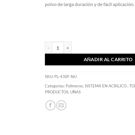
polvo de larga duración y de fácil aplicación.
Acrílico Frosted Nude 57 gr - Mia Secret cantid
AÑADIR AL CARRITO
SKU:
PL-430F-NU
Categorías:
Polimeros
,
SISTEMA EN ACRILICO
,
TO
PRODUCTOS
,
UÑAS