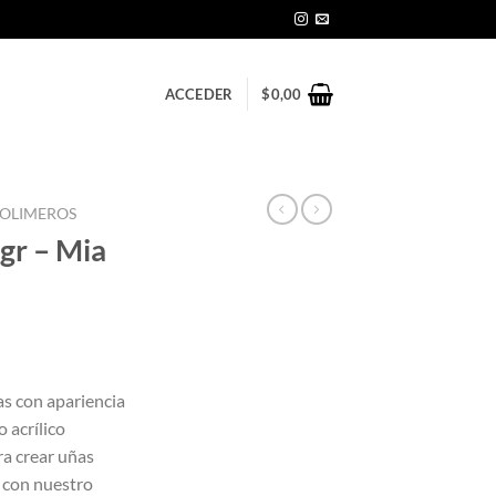
ACCEDER
$
0,00
OLIMEROS
 gr – Mia
as con apariencia
 acrílico
ra crear uñas
 con nuestro