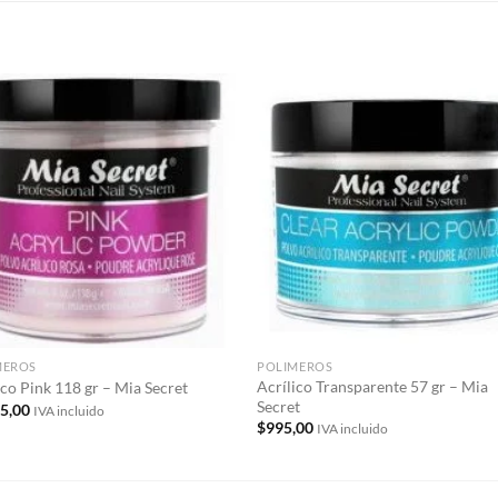
S
Añadir
Aña
a la
a 
lista de
list
deseos
des
MEROS
POLIMEROS
Acrílico Transparente 57 gr – Mia
ico Pink 118 gr – Mia Secret
Secret
35,00
IVA incluido
$
995,00
IVA incluido