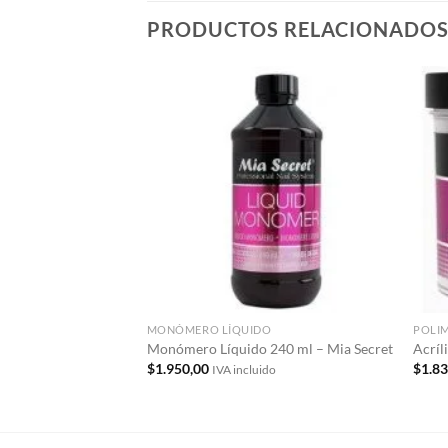
PRODUCTOS RELACIONADO
Añadir
a la
lista de
deseos
MONÓMERO LÍQUIDO
POLI
Monómero Líquido 240 ml – Mia Secret
Acríl
$
1.950,00
$
1.8
IVA incluido