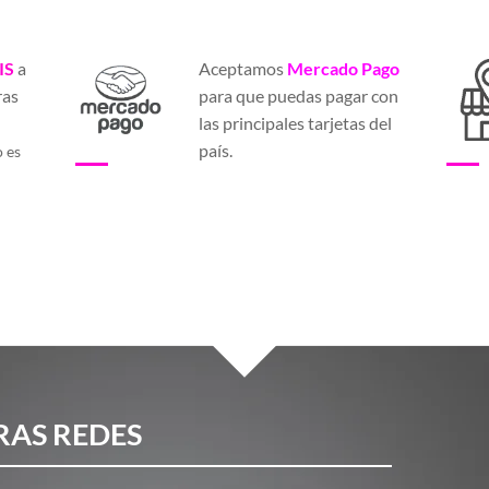
IS
a
Aceptamos
Mercado Pago
ras
para que puedas pagar con
a
las principales tarjetas del
país.
o es
RAS REDES