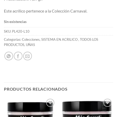
Este acrílico pertenece a la Colección Carnaval.
Sin existencias
SKU:
PL420-L10
Categorías:
Colecciones
,
SISTEMA EN ACRILICO
,
TODOS LOS
PRODUCTOS
,
UÑAS
PRODUCTOS RELACIONADOS
Añadir
Añadir
a la
a la