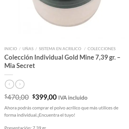
INICIO
/
UÑAS
/
SISTEMA EN ACRILICO
/
COLECCIONES
Colección Individual Gold Mine 7,39 gr. –
Mia Secret
El
El
470,00
399,00
$
$
IVA incluido
precio
precio
Ahora podrás comprar el polvo acrílico que más utilices de
original
actual
forma individual.¡Encuentra el tuyo!
era:
es:
$470,00.
$399,00.
Presentación: 7,39 gr.