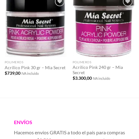
Añadir
Añadir
a la
a la
lista de
lista de
deseos
deseos
POLIMEROS
POLIMEROS
Acrílico Pink 240 gr – Mia
Acrílico Pink 30 gr – Mia Secret
Secret
$
739,00
IVA incluido
$
3.300,00
IVA incluido
ENVÍOS
Hacemos envíos GRATIS a todo el país para compras