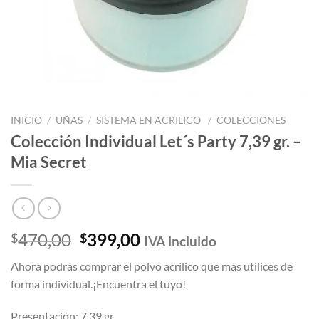
INICIO
/
UÑAS
/
SISTEMA EN ACRILICO
/
COLECCIONES
Colección Individual Let´s Party 7,39 gr. –
Mia Secret
El
El
470,00
399,00
$
$
IVA incluido
precio
precio
Ahora podrás comprar el polvo acrílico que más utilices de
original
actual
forma individual.¡Encuentra el tuyo!
era:
es:
$470,00.
$399,00.
Presentación: 7,39 gr.