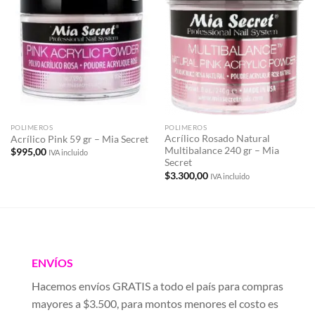
Añadir
Añadir
a la
a la
lista de
lista de
deseos
deseos
POLIMEROS
POLIMEROS
Acrílico Rosado Natural
Acrílico Pink 59 gr – Mia Secret
Multibalance 240 gr – Mia
$
995,00
IVA incluido
Secret
$
3.300,00
IVA incluido
ENVÍOS
Hacemos envíos GRATIS a todo el país para compras
mayores a $3.500, para montos menores el costo es