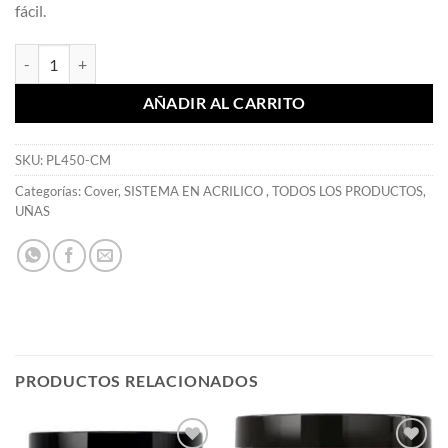
fácil.
Cover Nude Blush 227 gr - Mia Secret cantidad
AÑADIR AL CARRITO
SKU:
PL450-CM
Categorías:
Cover
,
SISTEMA EN ACRILICO
,
TODOS LOS PRODUCTOS
,
UÑAS
PRODUCTOS RELACIONADOS