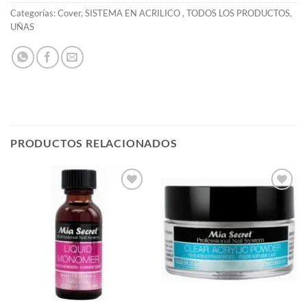
Categorías:
Cover
,
SISTEMA EN ACRILICO
,
TODOS LOS PRODUCTOS
,
UÑAS
PRODUCTOS RELACIONADOS
Añadir
Añadir
a la
a la
lista de
lista de
deseos
deseos