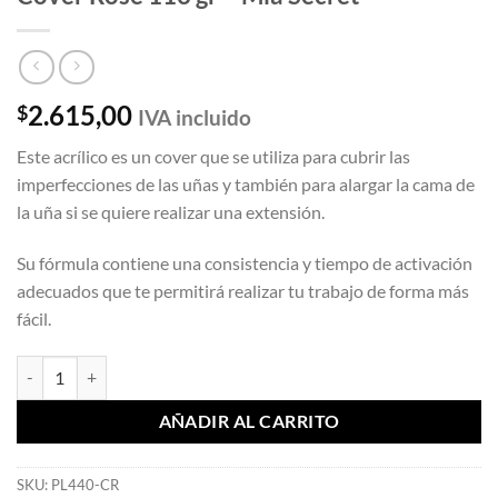
2.615,00
$
IVA incluido
Este acrílico es un cover que se utiliza para cubrir las
imperfecciones de las uñas y también para alargar la cama de
la uña si se quiere realizar una extensión.
Su fórmula contiene una consistencia y tiempo de activación
adecuados que te permitirá realizar tu trabajo de forma más
fácil.
Cover Rose 113 gr - Mia Secret cantidad
AÑADIR AL CARRITO
SKU:
PL440-CR