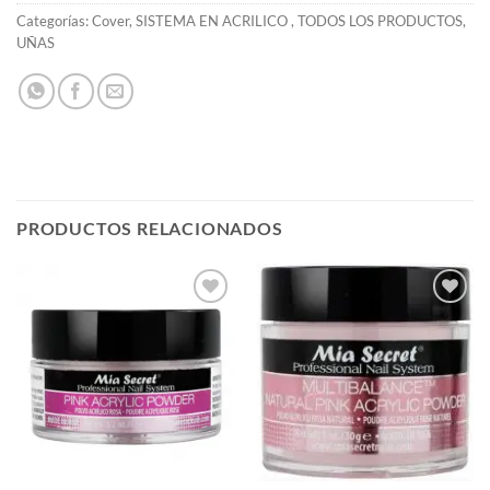
Categorías:
Cover
,
SISTEMA EN ACRILICO
,
TODOS LOS PRODUCTOS
,
UÑAS
PRODUCTOS RELACIONADOS
Añadir
Añadir
a la
a la
lista de
lista de
deseos
deseos