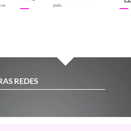
país.
o es
RAS REDES