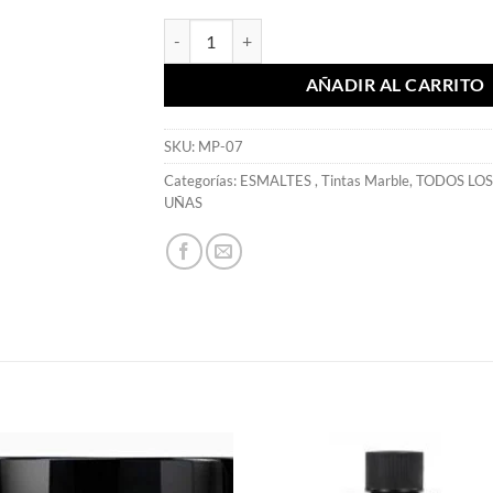
Tinta Marble Polish Púrpura - Mia Secret cantid
AÑADIR AL CARRITO
SKU:
MP-07
Categorías:
ESMALTES
,
Tintas Marble
,
TODOS LO
UÑAS
S