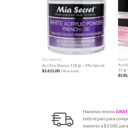
Añadir
a la
lista de
deseos
POLIMEROS
TODO
Acríl
Acrílico Blanco 118 gr – Mia Secret
15 gr
$
2.615,00
IVA incluido
$
530
Hacemos envíos
GRAT
todo el país para comp
mayores a $3.500, par