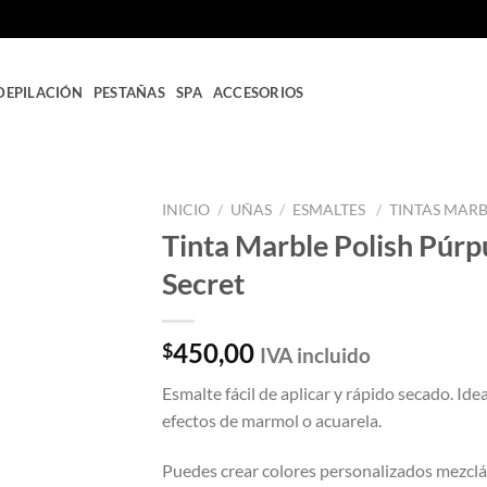
DEPILACIÓN
PESTAÑAS
SPA
ACCESORIOS
INICIO
/
UÑAS
/
ESMALTES
/
TINTAS MAR
Tinta Marble Polish Púrp
Añadir
Secret
a la
lista
de
deseos
450,00
$
IVA incluido
Esmalte fácil de aplicar y rápido secado. Idea
efectos de marmol o acuarela.
Puedes crear colores personalizados mezclán