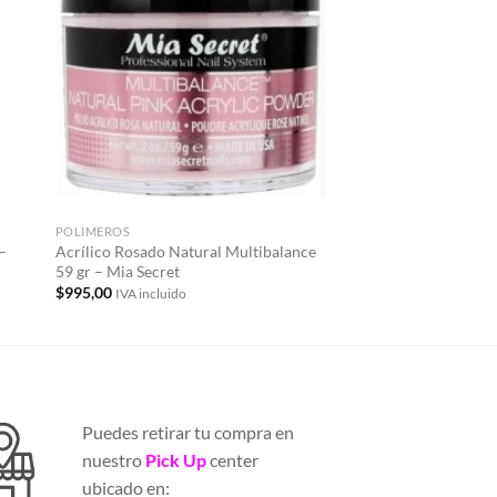
dir
Añadir
la
a la
a de
lista de
eos
deseos
POLIMEROS
COVER
–
Acrílico Rosado Natural Multibalance
Cover Pink 15 gr – M
59 gr – Mia Secret
$
660,00
IVA incluido
$
995,00
IVA incluido
Puedes retirar tu compra en
nuestro
Pick Up
center
ubicado en: