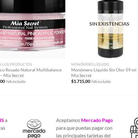
Añadir
Aña
a la
a 
lista de
list
deseos
des
SIN EXISTENCIAS
S LOS PRODUCTOS
MONÓMERO LÍQUIDO
ico Rosado Natural Multibalance
Monómero Líquido Sin Olor 59 ml 
 – Mia Secret
Mia Secret
,00
$
1.715,00
IVA incluido
IVA incluido
IS
a
Aceptamos
Mercado Pago
ras
para que puedas pagar con
a
las principales tarjetas del