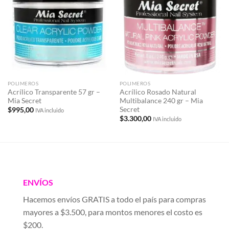
a la
a la
lista de
lista de
deseos
deseos
POLIMEROS
POLIMEROS
Acrílico Transparente 57 gr –
Acrílico Rosado Natural
Mia Secret
Multibalance 240 gr – Mia
Secret
$
995,00
IVA incluido
$
3.300,00
IVA incluido
ENVÍOS
Hacemos envíos GRATIS a todo el país para compras
mayores a $3.500, para montos menores el costo es
$200.