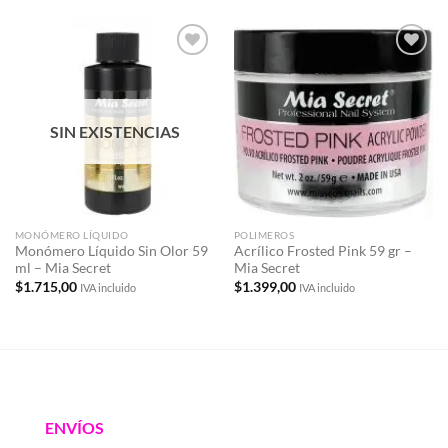
Añadir
Añadir
a la
a la
lista de
lista de
deseos
deseos
SIN EXISTENCIAS
MONÓMERO LÍQUIDO
POLIMEROS
Monómero Líquido Sin Olor 59
Acrílico Frosted Pink 59 gr –
ml – Mia Secret
Mia Secret
$
1.715,00
$
1.399,00
IVA incluido
IVA incluido
ENVÍOS