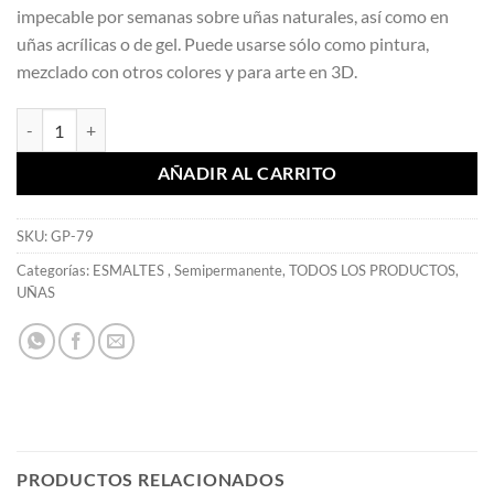
impecable por semanas sobre uñas naturales, así como en
uñas acrílicas o de gel. Puede usarse sólo como pintura,
mezclado con otros colores y para arte en 3D.
Esmaltes Semi Gelux Dolce Vita 15 ml - Mia Secret cantidad
AÑADIR AL CARRITO
SKU:
GP-79
Categorías:
ESMALTES
,
Semipermanente
,
TODOS LOS PRODUCTOS
,
UÑAS
PRODUCTOS RELACIONADOS