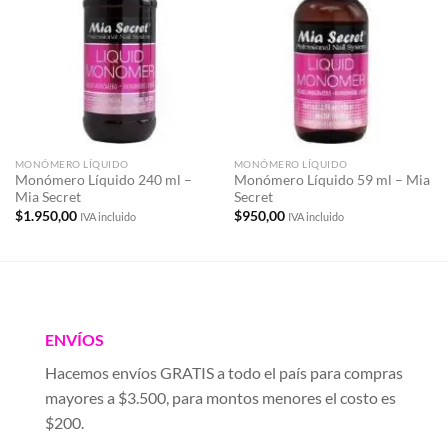
a la
a la
lista de
lista de
deseos
deseos
MONÓMERO LÍQUIDO
MONÓMERO LÍQUIDO
Monómero Líquido 240 ml –
Monómero Líquido 59 ml – Mia
Mia Secret
Secret
$
1.950,00
$
950,00
IVA incluido
IVA incluido
ENVÍOS
Hacemos envíos GRATIS a todo el país para compras
mayores a $3.500, para montos menores el costo es
$200.