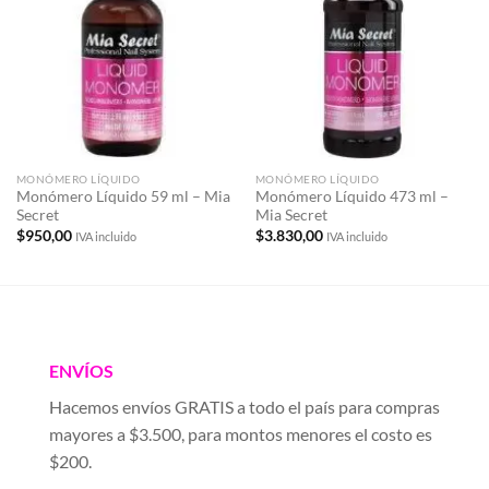
a la
a la
lista de
lista de
deseos
deseos
MONÓMERO LÍQUIDO
MONÓMERO LÍQUIDO
Monómero Líquido 59 ml – Mia
Monómero Líquido 473 ml –
Secret
Mia Secret
$
950,00
$
3.830,00
IVA incluido
IVA incluido
ENVÍOS
Hacemos envíos GRATIS a todo el país para compras
mayores a $3.500, para montos menores el costo es
$200.