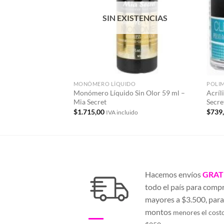
deseos
SIN EXISTENCIAS
MONÓMERO LÍQUIDO
POLI
Monómero Líquido Sin Olor 59 ml –
Acríl
Mia Secret
Secre
$
1.715,00
$
739
IVA incluido
Hacemos envíos
GRAT
todo el país para comp
mayores a $3.500, par
montos
menores el cost