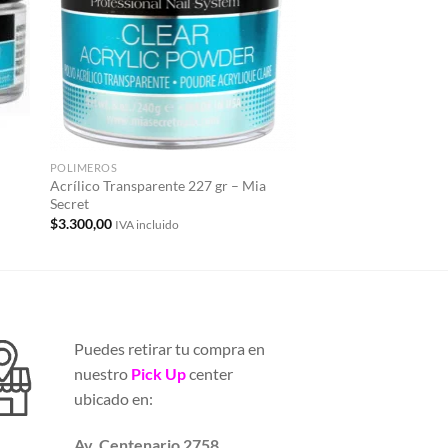
eos
deseos
POLIMEROS
POLIMEROS
Acrílico Transparente 227 gr – Mia
Acrílico Frosted Pink
Secret
Secret
$
3.300,00
$
1.399,00
IVA incluido
IVA incluido
Puedes retirar tu compra en
nuestro
Pick Up
center
ubicado en:
Av. Centenario 2758.