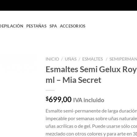
DEPILACIÓN
PESTAÑAS
SPA
ACCESORIOS
INICIO
/
UÑAS
/
ESMALTES
/
SEMIPERMA
Esmaltes Semi Gelux Roy
Añadir
ml – Mia Secret
a la
lista
de
deseos
699,00
$
IVA incluido
Esmalte semi-permanente de larga duració
impecable por semanas sobre uñas naturale
uñas acrílicas o de gel. Puede usarse sólo c
mezclado con otros colores y para arte en 3