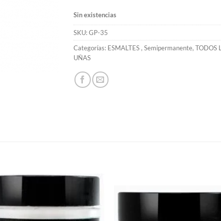
Sin existencias
SKU:
GP-35
Categorías:
ESMALTES
,
Semipermanente
,
TODOS 
UÑAS
S
Añadir
Aña
a la
a 
lista de
list