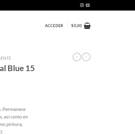
ACCEDER
$
0,00
NENTE
al Blue 15
n. Permanece
s, así como en
omo pintura,
D.