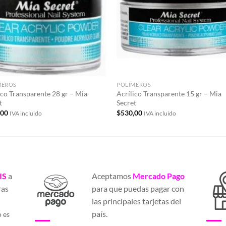
deseos
des
MEROS
POLIMEROS
ico Transparente 28 gr – Mia
Acrílico Transparente 15 gr – Mia
t
Secret
,00
$
530,00
IVA incluido
IVA incluido
IS
a
Aceptamos
Mercado Pago
ras
para que puedas pagar con
a
las principales tarjetas del
país.
o es