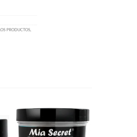
LOS PRODUCTOS
,
dir
Añadir
la
a la
a de
lista de