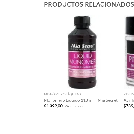
PRODUCTOS RELACIONADO
Añadir
a la
lista de
deseos
MONÓMERO LÍQUIDO
POLI
Monómero Líquido 118 ml – Mia Secret
Acríl
$
1.399,00
$
739
IVA incluido