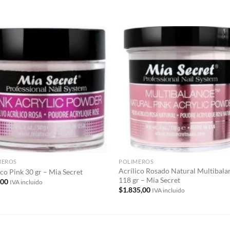
S
Añadir
Aña
a la
a 
lista de
list
deseos
des
MEROS
POLIMEROS
Acrílico Rosado Natural Multibala
ico Pink 30 gr – Mia Secret
118 gr – Mia Secret
,00
IVA incluido
$
1.835,00
IVA incluido