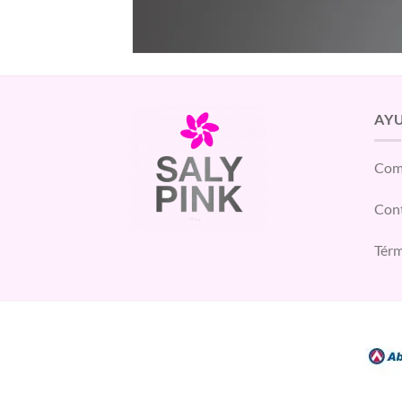
AY
Com
Con
Térm