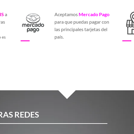
IS
a
Aceptamos
Mercado Pago
ras
para que puedas pagar con
a
las principales tarjetas del
país.
o es
RAS REDES