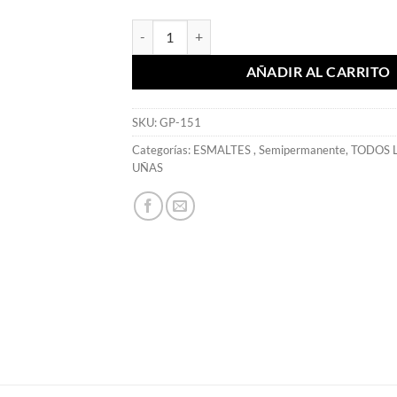
Esmaltes Semi Orange Glitter 15 ml - Mia Secret
AÑADIR AL CARRITO
SKU:
GP-151
Categorías:
ESMALTES
,
Semipermanente
,
TODOS 
UÑAS