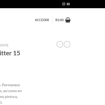
ACCEDER
$
0,00
NENTE
tter 15
n. Permanece
s, así como en
omo pintura,
D.