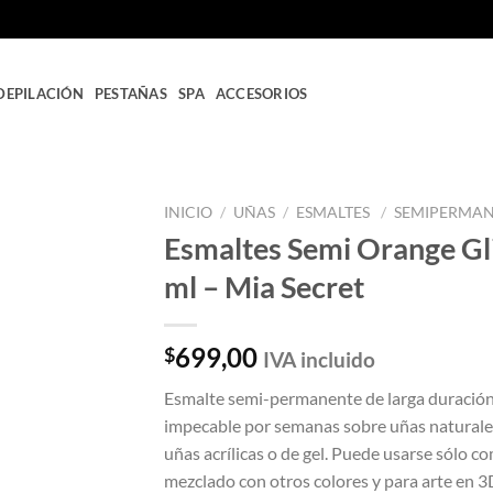
DEPILACIÓN
PESTAÑAS
SPA
ACCESORIOS
INICIO
/
UÑAS
/
ESMALTES
/
SEMIPERMA
Esmaltes Semi Orange Gli
Añadir
ml – Mia Secret
a la
lista
de
deseos
699,00
$
IVA incluido
Esmalte semi-permanente de larga duració
impecable por semanas sobre uñas naturale
uñas acrílicas o de gel. Puede usarse sólo c
mezclado con otros colores y para arte en 3