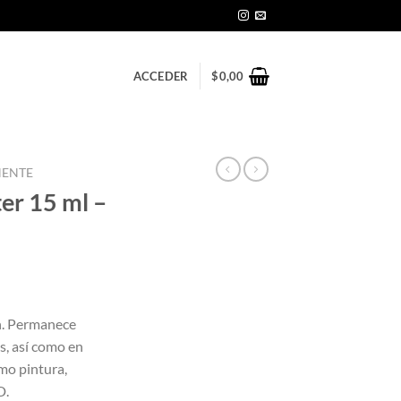
ACCEDER
$
0,00
NENTE
ter 15 ml –
n. Permanece
s, así como en
omo pintura,
D.