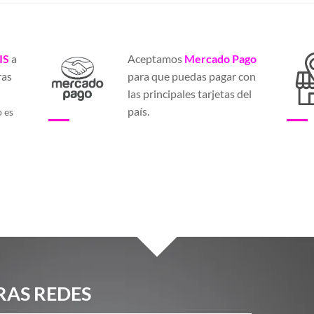
IS
a
Aceptamos
Mercado Pago
ras
para que puedas pagar con
a
las principales tarjetas del
país.
o es
RAS REDES