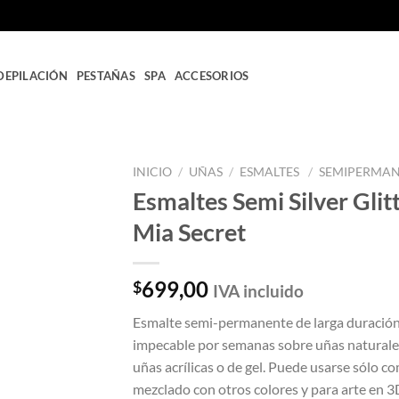
DEPILACIÓN
PESTAÑAS
SPA
ACCESORIOS
INICIO
/
UÑAS
/
ESMALTES
/
SEMIPERMA
Esmaltes Semi Silver Glit
Añadir
Mia Secret
a la
lista
de
deseos
699,00
$
IVA incluido
Esmalte semi-permanente de larga duració
impecable por semanas sobre uñas naturale
uñas acrílicas o de gel. Puede usarse sólo c
mezclado con otros colores y para arte en 3