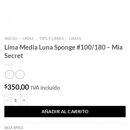
INICIO
/
UÑAS
/
TIPS Y LIMAS
/
LIMAS
Lima Media Luna Sponge #100/180 – Mia
Secret
350,00
$
IVA incluido
Lima Media Luna Sponge #100/180 - Mia Secret cantidad
AÑADIR AL CARRITO
SKU:
SPH3