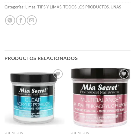
Categorías:
Limas
,
TIPS Y LIMAS
,
TODOS LOS PRODUCTOS
,
UÑAS
PRODUCTOS RELACIONADOS
Añadir
Añadir
a la
a la
lista de
lista de
deseos
deseos
POLIMEROS
POLIMEROS