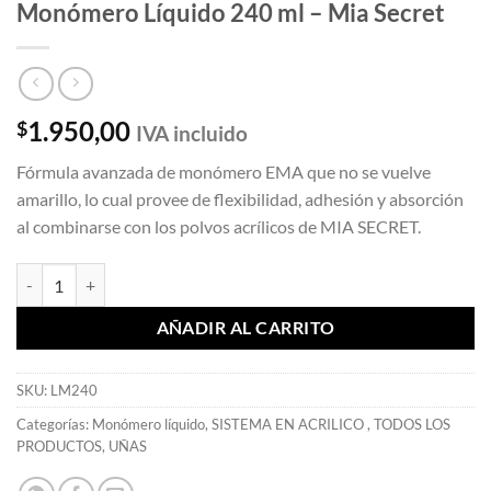
Monómero Líquido 240 ml – Mia Secret
1.950,00
$
IVA incluido
Fórmula avanzada de monómero EMA que no se vuelve
amarillo, lo cual provee de flexibilidad, adhesión y absorción
al combinarse con los polvos acrílicos de MIA SECRET.
Monómero Líquido 240 ml - Mia Secret cantidad
AÑADIR AL CARRITO
SKU:
LM240
Categorías:
Monómero líquido
,
SISTEMA EN ACRILICO
,
TODOS LOS
PRODUCTOS
,
UÑAS