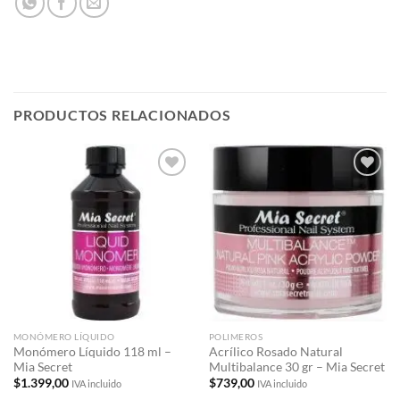
PRODUCTOS RELACIONADOS
Añadir
Añadir
a la
a la
lista de
lista de
deseos
deseos
MONÓMERO LÍQUIDO
POLIMEROS
Monómero Líquido 118 ml –
Acrílico Rosado Natural
Mia Secret
Multibalance 30 gr – Mia Secret
$
1.399,00
$
739,00
IVA incluido
IVA incluido