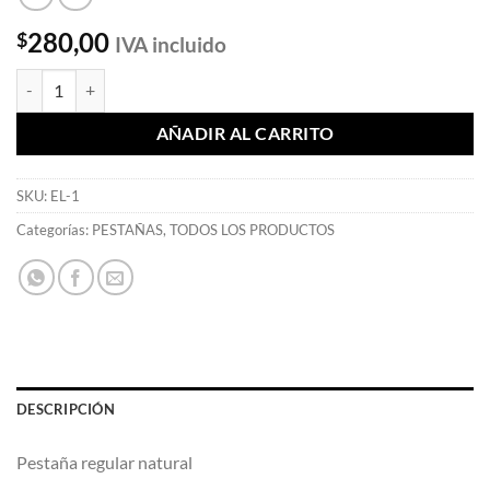
280,00
$
IVA incluido
Pestaña Regular Natural - Mia Secret cantidad
AÑADIR AL CARRITO
SKU:
EL-1
Categorías:
PESTAÑAS
,
TODOS LOS PRODUCTOS
DESCRIPCIÓN
Pestaña regular natural