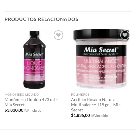
PRODUCTOS RELACIONADOS
Añadir
Añadir
a la
a la
lista de
lista de
deseos
deseos
MONÓMERO LÍQUIDO
POLIMEROS
Monómero Líquido 473 ml –
Acrílico Rosado Natural
Mia Secret
Multibalance 118 gr – Mia
Secret
$
3.830,00
IVA incluido
$
1.835,00
IVA incluido