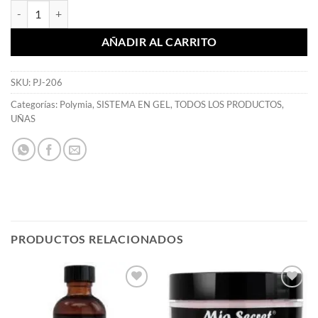
Polymia Builder Gel Cover Beige 60 ml - Mia Secret cantidad
AÑADIR AL CARRITO
SKU:
PJ-206
Categorías:
Polymia
,
SISTEMA EN GEL
,
TODOS LOS PRODUCTOS
,
UÑAS
PRODUCTOS RELACIONADOS
Añadir
Añadir
a la
a la
lista de
lista de