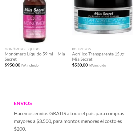
a la
a la
lista de
lista de
deseos
deseos
MONÓMERO LÍQUIDO
POLIMEROS
Monómero Líquido 59 ml – Mia
Acrílico Transparente 15 gr –
Secret
Mia Secret
$
950,00
$
530,00
IVA incluido
IVA incluido
ENVÍOS
Hacemos envíos GRATIS a todo el país para compras
mayores a $3.500, para montos menores el costo es
$200.