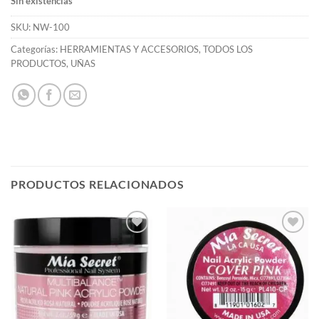
Sin existencias
SKU:
NW-100
Categorías:
HERRAMIENTAS Y ACCESORIOS
,
TODOS LOS
PRODUCTOS
,
UÑAS
PRODUCTOS RELACIONADOS
Añadir
Añadir
a la
a la
lista de
lista de
deseos
deseos