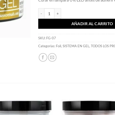
UV/LED Foil Gel - Mia Secret cantidad
AÑADIR AL CARRITO
SKU:
FG-07
Categorías:
Foil
,
SISTEMA EN GEL
,
TODOS LOS P
S
Añadir
Aña