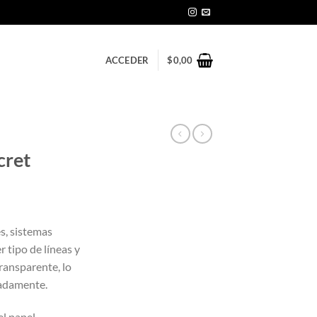
ACCEDER
$
0,00
cret
s, sistemas
er tipo de líneas y
ransparente, lo
iadamente.
l papel.