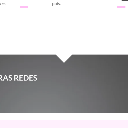
país.
o es
RAS REDES