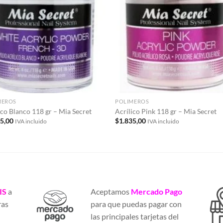
a la
a 
lista de
list
deseos
des
MEROS
POLIMEROS
ico Blanco 118 gr – Mia Secret
Acrílico Pink 118 gr – Mia Secret
15,00
$
1.835,00
IVA incluido
IVA incluido
IS
a
Aceptamos
Mercado Pago
ras
para que puedas pagar con
a
las principales tarjetas del