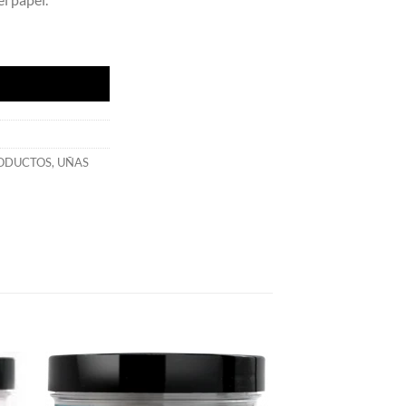
RODUCTOS
,
UÑAS
dir
Añadir