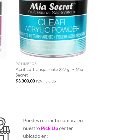
la
a la
a de
lista de
eos
deseos
POLIMEROS
TODOS LOS PRODUCTO
Acrílico Transparente 227 gr – Mia
Acrílico Rosado Natu
Secret
15 gr – Mia Secret
$
3.300,00
$
530,00
IVA incluido
IVA incluido
Puedes retirar tu compra en
nuestro
Pick Up
center
ubicado en: