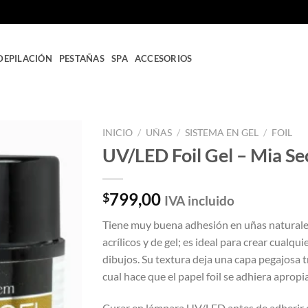
DEPILACIÓN
PESTAÑAS
SPA
ACCESORIOS
INICIO
/
UÑAS
/
SISTEMA EN GEL
/
FOIL
UV/LED Foil Gel – Mia Se
Añadir
a la
lista
799,00
$
IVA incluido
de
deseos
Tiene muy buena adhesión en uñas naturale
acrílicos y de gel; es ideal para crear cualqui
dibujos. Su textura deja una capa pegajosa t
cual hace que el papel foil se adhiera aprop
Curar en lámpara UV/LED antes de adherir e