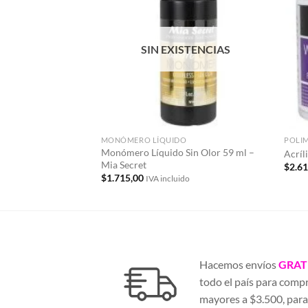
a la
lista de
deseos
SIN EXISTENCIAS
MONÓMERO LÍQUIDO
POLI
Monómero Líquido Sin Olor 59 ml –
Acríl
Mia Secret
$
2.6
$
1.715,00
IVA incluido
Hacemos envíos
GRAT
todo el país para comp
mayores a $3.500, par