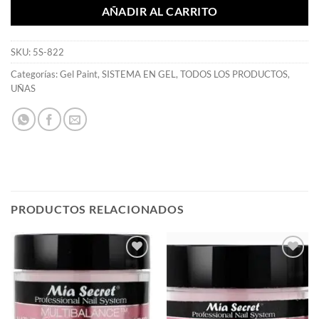
AÑADIR AL CARRITO
SKU:
5S-822
Categorías:
Gel Paint
,
SISTEMA EN GEL
,
TODOS LOS PRODUCTOS
,
UÑAS
PRODUCTOS RELACIONADOS
Añadir
Añadir
a la
a la
lista de
lista de
deseos
deseos