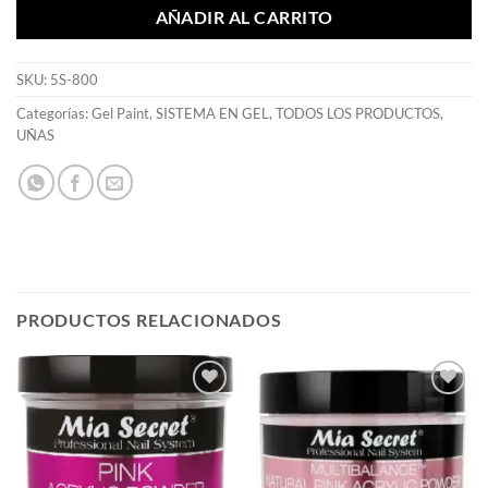
AÑADIR AL CARRITO
SKU:
5S-800
Categorías:
Gel Paint
,
SISTEMA EN GEL
,
TODOS LOS PRODUCTOS
,
UÑAS
PRODUCTOS RELACIONADOS
Añadir
Añadir
a la
a la
lista de
lista de
deseos
deseos