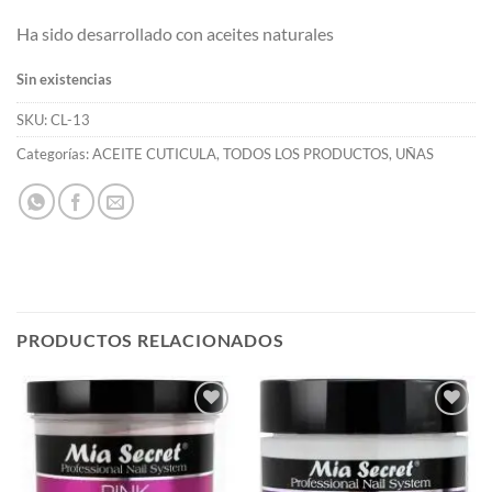
Ha sido desarrollado con aceites naturales
Sin existencias
SKU:
CL-13
Categorías:
ACEITE CUTICULA
,
TODOS LOS PRODUCTOS
,
UÑAS
PRODUCTOS RELACIONADOS
Añadir
Añadir
a la
a la
lista de
lista de
deseos
deseos