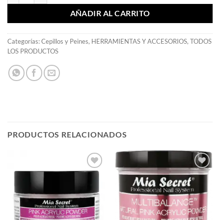
AÑADIR AL CARRITO
Categorías:
Cepillos y Peines
,
HERRAMIENTAS Y ACCESORIOS
,
TODOS
LOS PRODUCTOS
PRODUCTOS RELACIONADOS
Añadir
Añadir
a la
a la
lista de
lista de
deseos
deseos