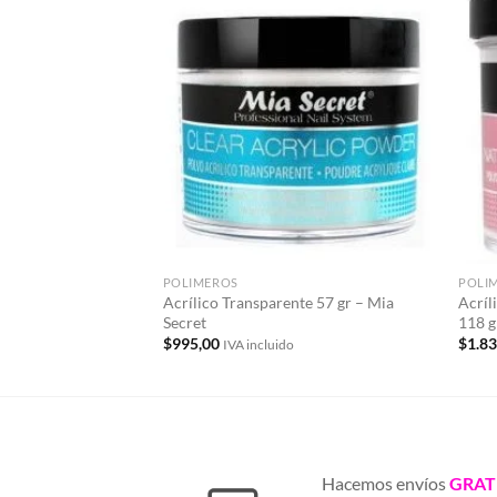
Añadir
a la
lista de
deseos
POLIMEROS
POLI
Acrílico Transparente 57 gr – Mia
Acríl
Secret
118 g
$
995,00
$
1.8
IVA incluido
Hacemos envíos
GRAT