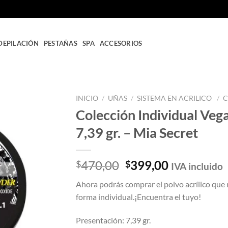
DEPILACIÓN
PESTAÑAS
SPA
ACCESORIOS
INICIO
/
UÑAS
/
SISTEMA EN ACRILICO
/
C
Colección Individual Veg
Añadir
7,39 gr. – Mia Secret
a la
lista
de
deseos
El
El
470,00
399,00
$
$
IVA incluido
precio
precio
Ahora podrás comprar el polvo acrílico que 
original
actual
forma individual.¡Encuentra el tuyo!
era:
es:
$470,00.
$399,00.
Presentación: 7,39 gr.