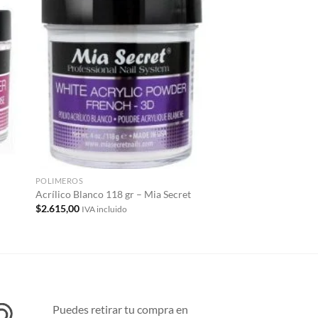
dir
Añadir
la
a la
a de
lista de
eos
deseos
POLIMEROS
TODOS LOS PRODUCTO
Acrílico Rosado Natu
Acrílico Blanco 118 gr – Mia Secret
15 gr – Mia Secret
$
2.615,00
IVA incluido
$
530,00
IVA incluido
Puedes retirar tu compra en