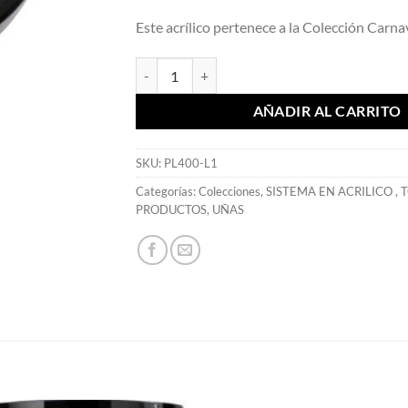
Este acrílico pertenece a la Colección Carna
Colección Individual Vegas Night 7,39 gr. - Mia 
AÑADIR AL CARRITO
SKU:
PL400-L1
Categorías:
Colecciones
,
SISTEMA EN ACRILICO
,
T
PRODUCTOS
,
UÑAS
S