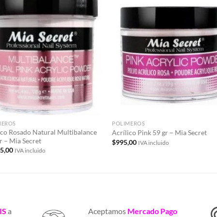
Añadir
Aña
a la
a 
lista de
list
deseos
des
MEROS
POLIMEROS
ico Rosado Natural Multibalance
Acrílico Pink 59 gr – Mia Secret
r – Mia Secret
$
995,00
IVA incluido
35,00
IVA incluido
IS
a
Aceptamos
Mercado Pago