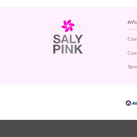
AY
Com
Con
Térm