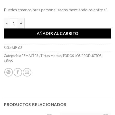
Puedes crear colores personalizados mezclándolos entre sí.
Tinta Marble Polish Azul - Mia Secret cantidad
AÑADIR AL CARRITO
SKU:
MP-03
Categorías:
ESMALTES
,
Tintas Marble
,
TODOS LOS PRODUCTOS
,
UÑAS
PRODUCTOS RELACIONADOS