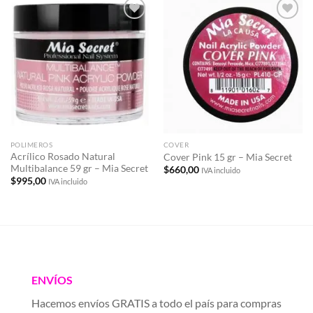
Añadir
Añadir
a la
a la
lista de
lista de
deseos
deseos
POLIMEROS
COVER
Acrílico Rosado Natural
Cover Pink 15 gr – Mia Secret
Multibalance 59 gr – Mia Secret
$
660,00
IVA incluido
$
995,00
IVA incluido
ENVÍOS
Hacemos envíos GRATIS a todo el país para compras