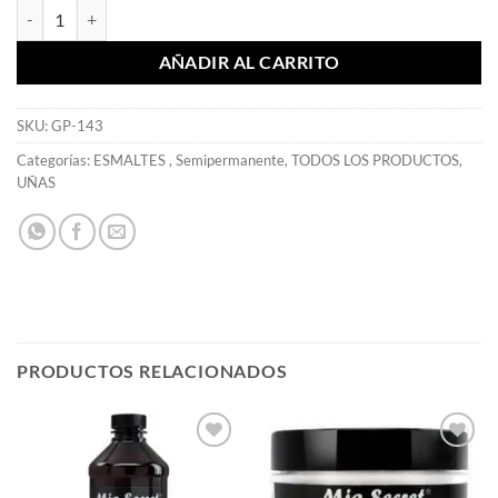
Esmaltes Semi Gelux Mustard 15 ml - Mia Secret cantidad
AÑADIR AL CARRITO
SKU:
GP-143
Categorías:
ESMALTES
,
Semipermanente
,
TODOS LOS PRODUCTOS
,
UÑAS
PRODUCTOS RELACIONADOS
Añadir
Añadir
a la
a la
lista de
lista de