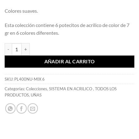
Colores suaves.
Esta colección contiene 6 potecitos de acrílico de color de 7
gr en 6 colores diferentes.
Nude Acrylic Powder Collection 6 Pcs - Mia Secret cantidad
AÑADIR AL CARRITO
SKU:
PL400NU-MIX 6
Categorías:
Colecciones
,
SISTEMA EN ACRILICO
,
TODOS LOS
PRODUCTOS
,
UÑAS