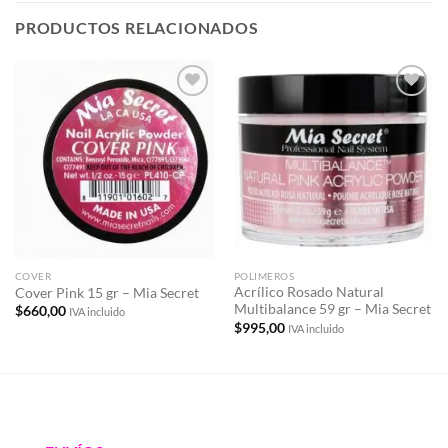
PRODUCTOS RELACIONADOS
Añadir
Añadir
a la
a la
lista de
lista de
deseos
deseos
COVER
POLIMEROS
Acrílico Rosado Natural
Cover Pink 15 gr – Mia Secret
Multibalance 59 gr – Mia Secret
$
660,00
IVA incluido
$
995,00
IVA incluido