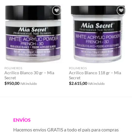
Añadir
Añadir
a la
a la
lista de
lista de
deseos
deseos
POLIMEROS
POLIMEROS
Acrílico Blanco 30 gr – Mia
Acrílico Blanco 118 gr – Mia
Secret
Secret
$
950,00
$
2.615,00
IVA incluido
IVA incluido
ENVÍOS
Hacemos envíos GRATIS a todo el país para compras