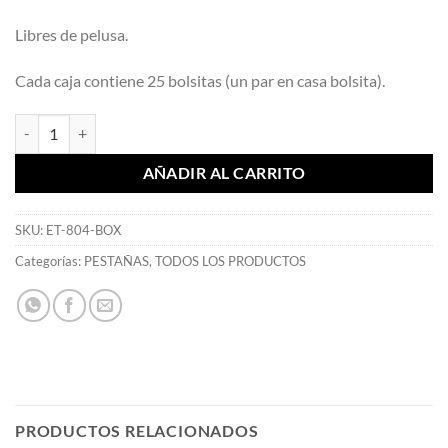
Libres de pelusa.
Cada caja contiene 25 bolsitas (un par en casa bolsita).
Parches Extensiones Pestañas - Mia Secret cantidad
AÑADIR AL CARRITO
SKU:
ET-804-BOX
Categorías:
PESTAÑAS
,
TODOS LOS PRODUCTOS
PRODUCTOS RELACIONADOS