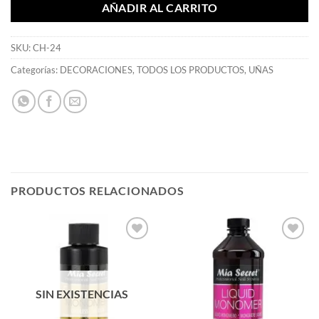
AÑADIR AL CARRITO
SKU:
CH-24
Categorías:
DECORACIONES
,
TODOS LOS PRODUCTOS
,
UÑAS
PRODUCTOS RELACIONADOS
Añadir
Añadir
a la
a la
lista de
lista de
deseos
deseos
SIN EXISTENCIAS