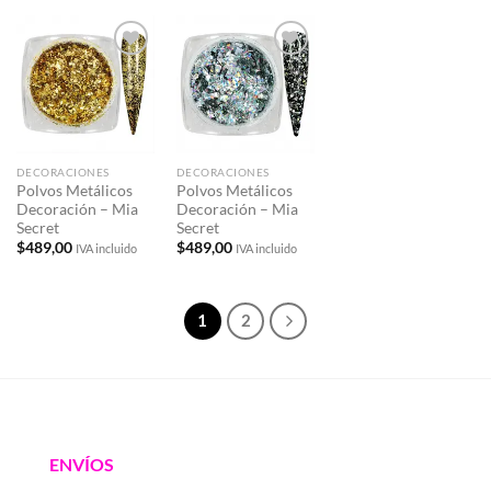
Añadir
Añadir
a la
a la
lista de
lista de
deseos
deseos
DECORACIONES
DECORACIONES
Polvos Metálicos
Polvos Metálicos
Decoración – Mia
Decoración – Mia
Secret
Secret
$
489,00
$
489,00
IVA incluido
IVA incluido
1
2
ENVÍOS