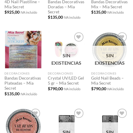
4D Nail Plastiline –
Bandas Decorativas
Bandas Decorativas
Mia Secret
Doradas – Mia
Mix – Mia Secret
Secret
$
925,00
$
135,00
IVA incluido
IVA incluido
$
135,00
IVA incluido
Añadir
Añadir
Añadir
a la
a la
a la
lista de
lista de
lista de
SIN
SIN
deseos
deseos
deseos
EXISTENCIAS
EXISTENCIAS
DECORACIONES
DECORACIONES
DECORACIONES
Bandas Decorativas
Crystal UV/LED Gel
Gold Nail Beads –
Plateadas – Mia
5 gr – Mia Secret
Mia Secret
Secret
$
790,00
$
790,00
IVA incluido
IVA incluido
$
135,00
IVA incluido
Añadir
Añadir
Añadir
a la
a la
a la
lista de
lista de
lista de
SIN
SIN