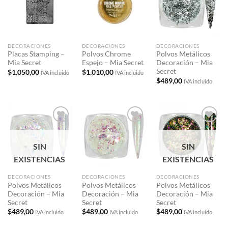
a la
a la
a la
lista de
lista de
lista de
deseos
deseos
deseos
DECORACIONES
DECORACIONES
DECORACIONES
Placas Stamping –
Polvos Chrome
Polvos Metálicos
Mia Secret
Espejo – Mia Secret
Decoración – Mia
Secret
$
1.050,00
$
1.010,00
IVA incluido
IVA incluido
$
489,00
IVA incluido
Añadir
Añadir
Añadir
a la
a la
a la
lista de
lista de
lista de
SIN
SIN
deseos
deseos
deseos
EXISTENCIAS
EXISTENCIAS
DECORACIONES
DECORACIONES
DECORACIONES
Polvos Metálicos
Polvos Metálicos
Polvos Metálicos
Decoración – Mia
Decoración – Mia
Decoración – Mia
Secret
Secret
Secret
$
489,00
$
489,00
$
489,00
IVA incluido
IVA incluido
IVA incluido