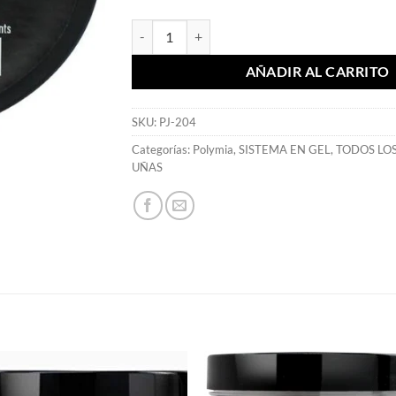
Polymia Builder Gel Cool Pink 60 ml - Mia Secre
AÑADIR AL CARRITO
SKU:
PJ-204
Categorías:
Polymia
,
SISTEMA EN GEL
,
TODOS LO
UÑAS
S