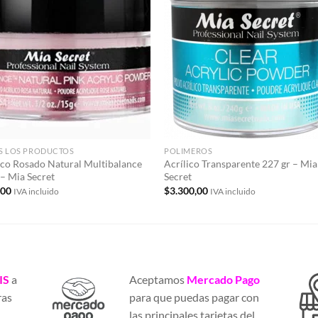
Añadir
Aña
a la
a 
lista de
list
deseos
des
S LOS PRODUCTOS
POLIMEROS
ico Rosado Natural Multibalance
Acrílico Transparente 227 gr – Mia
 – Mia Secret
Secret
,00
$
3.300,00
IVA incluido
IVA incluido
IS
a
Aceptamos
Mercado Pago
ras
para que puedas pagar con
a
las principales tarjetas del