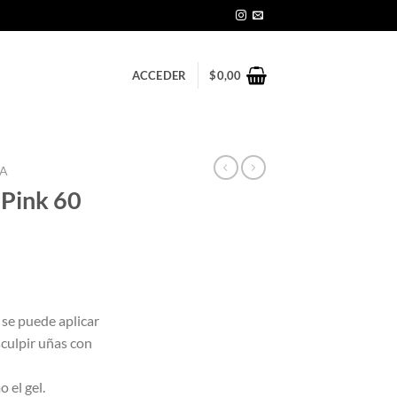
ACCEDER
$
0,00
IA
 Pink 60
 se puede aplicar
sculpir uñas con
o el gel.