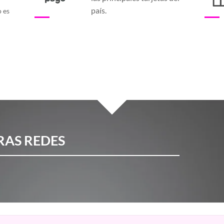
país.
o es
RAS REDES