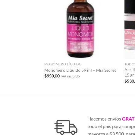
Añadir
a la
lista de
deseos
MONÓMERO LÍQUIDO
TODO
Acríl
Monómero Líquido 59 ml – Mia Secret
15 gr
$
950,00
IVA incluido
$
530
Hacemos envíos
GRAT
todo el país para comp
mayores a $3.500, par