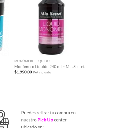
dir
Añadir
la
a la
a de
lista de
eos
deseos
MONÓMERO LÍQUIDO
MONÓMERO LÍQUIDO
Monómero Líquido 240 ml – Mia Secret
Monómero Líquido 94
$
1.950,00
$
6.600,00
IVA incluido
IVA incluido
Puedes retirar tu compra en
nuestro
Pick Up
center
ubicado en: