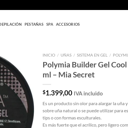
DEPILACIÓN
PESTAÑAS
SPA
ACCESORIOS
INICIO
/
UÑAS
/
SISTEMA EN GEL
/
POLYM
Polymia Builder Gel Cool
Añadir
ml – Mia Secret
a la
lista
de
deseos
1.399,00
$
IVA incluido
Es un producto sin olor para alargar la uña y
sobre uña natural o se puede utilizar para e
tips o con formas esculturales.
Es más fuerte que el acrílico, pero ligero com