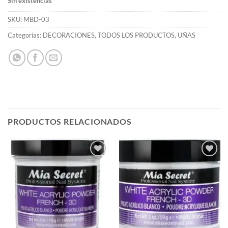
Sin existencias
SKU:
MBD-03
Categorías:
DECORACIONES
,
TODOS LOS PRODUCTOS
,
UÑAS
PRODUCTOS RELACIONADOS
Añadir
Añadir
a la
a la
lista de
lista de
deseos
deseos