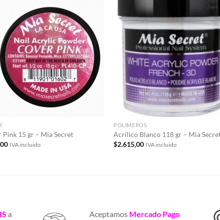
Añadir
Aña
a la
a 
lista de
list
deseos
des
R
POLIMEROS
 Pink 15 gr – Mia Secret
Acrílico Blanco 118 gr – Mia Secre
,00
$
2.615,00
IVA incluido
IVA incluido
IS
a
Aceptamos
Mercado Pago