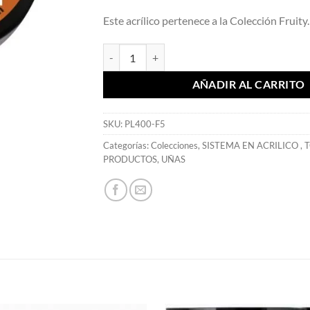
Este acrílico pertenece a la Colección Fruity.
Colección Individual Coffee 7,39 gr. - Mia Secret
AÑADIR AL CARRITO
SKU:
PL400-F5
Categorías:
Colecciones
,
SISTEMA EN ACRILICO
,
T
PRODUCTOS
,
UÑAS
S