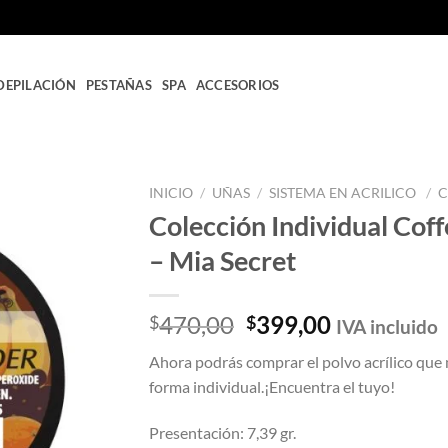
DEPILACIÓN
PESTAÑAS
SPA
ACCESORIOS
INICIO
/
UÑAS
/
SISTEMA EN ACRILICO
/
C
Colección Individual Coff
Añadir
– Mia Secret
a la
lista
de
deseos
El
El
470,00
399,00
$
$
IVA incluido
precio
precio
Ahora podrás comprar el polvo acrílico que 
original
actual
forma individual.¡Encuentra el tuyo!
era:
es:
$470,00.
$399,00.
Presentación: 7,39 gr.