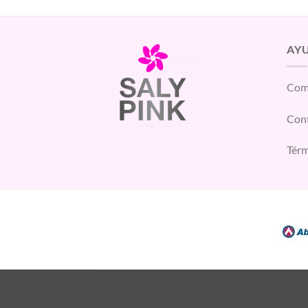
AY
Com
Con
Térm