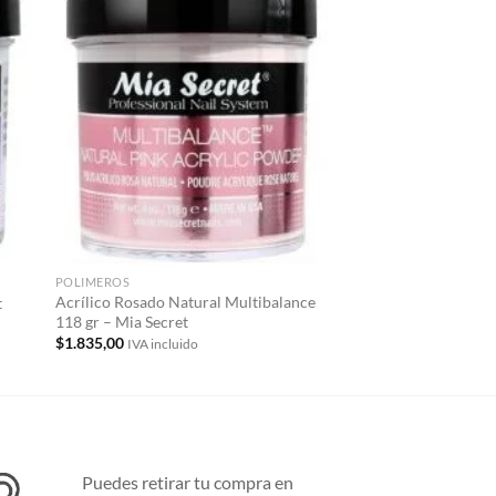
dir
Añadir
la
a la
a de
lista de
eos
deseos
POLIMEROS
MONÓMERO LÍQUIDO
Acrílico Rosado Natural Multibalance
t
Monómero Líquido 11
118 gr – Mia Secret
$
1.399,00
IVA incluido
$
1.835,00
IVA incluido
Puedes retirar tu compra en