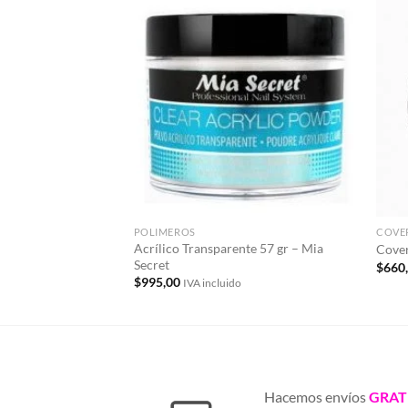
Añadir
a la
lista de
deseos
POLIMEROS
COVE
Acrílico Transparente 57 gr – Mia
Cover
Secret
$
660
$
995,00
IVA incluido
Hacemos envíos
GRAT