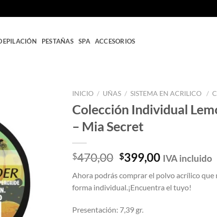
DEPILACIÓN
PESTAÑAS
SPA
ACCESORIOS
INICIO
/
UÑAS
/
SISTEMA EN ACRILICO
/
C
Colección Individual Lemo
Añadir
– Mia Secret
a la
lista
de
deseos
El
El
470,00
399,00
$
$
IVA incluido
precio
precio
Ahora podrás comprar el polvo acrílico que 
original
actual
forma individual.¡Encuentra el tuyo!
era:
es:
$470,00.
$399,00.
Presentación: 7,39 gr.