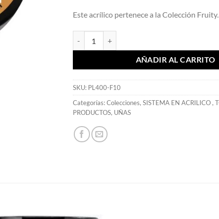
Este acrílico pertenece a la Colección Fruity.
Colección Individual Lemon 7,39 gr. - Mia Secret
AÑADIR AL CARRITO
SKU:
PL400-F10
Categorías:
Colecciones
,
SISTEMA EN ACRILICO
,
T
PRODUCTOS
,
UÑAS
S