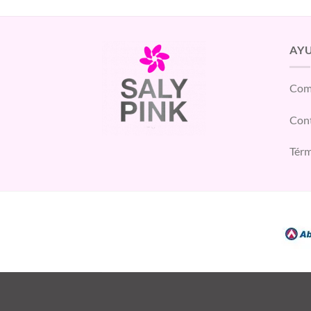
AY
Com
Con
Térm