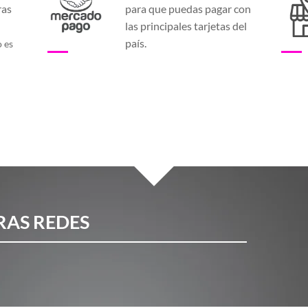
ras
para que puedas pagar con
a
las principales tarjetas del
país.
o es
RAS REDES