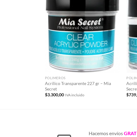
Añadir
a la
lista de
deseos
POLIMEROS
POLI
Acrílico Transparente 227 gr – Mia
Acríl
Secret
Secre
$
3.300,00
$
739
IVA incluido
Hacemos envíos
GRAT