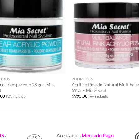
Añadir
Aña
a la
a 
lista de
list
deseos
des
MEROS
POLIMEROS
ico Transparente 28 gr – Mia
Acrílico Rosado Natural Multibala
t
59 gr – Mia Secret
,00
$
995,00
IVA incluido
IVA incluido
IS
a
Aceptamos
Mercado Pago